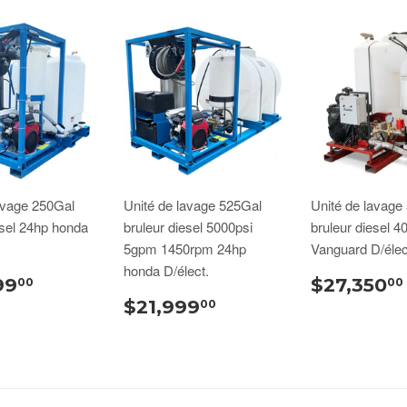
avage 250Gal
Unité de lavage 525Gal
Unité de lavage
esel 24hp honda
bruleur diesel 5000psi
bruleur diesel 4
5gpm 1450rpm 24hp
Vanguard D/élec
honda D/élect.
99
$27,350
00
00
$21,999
00