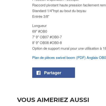
Raccord pivotant haute pression facilement rem
Standard 1/4"fnpt au bout du boyau
Entrée 3/8"
Longueur
69" #OB0
7' 9" OB07 #OB0-7
8' 9" OB08 #OB0-8
Option de support mural pour une utilisation à 
Plan de pièces swivel boom (PDF) Anglais OB
Partager
VOUS AIMERIEZ AUSSI