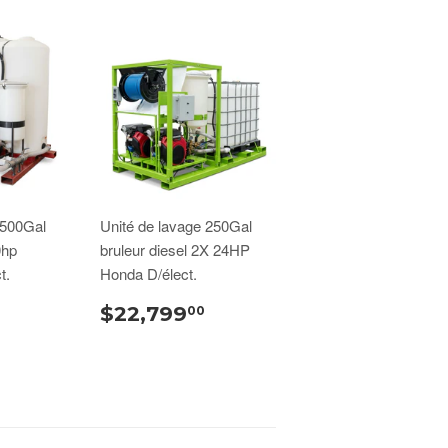
 500Gal
Unité de lavage 250Gal
0hp
bruleur diesel 2X 24HP
t.
Honda D/élect.
$22,799
00