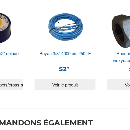
/2" deluxe
Boyau 3/8" 4000 psi 250 °F
Raccord
inoxyda
$2
75
MMANDONS ÉGALEMENT