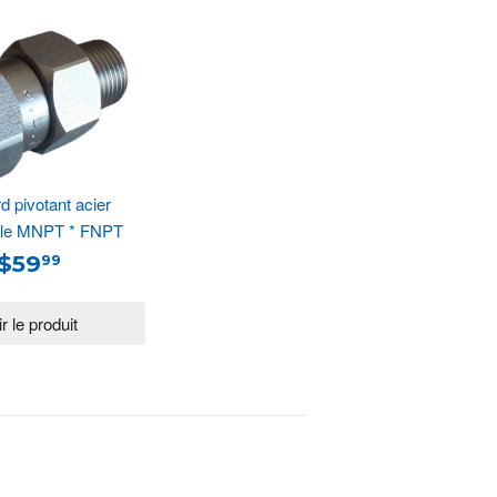
 pivotant acier
ble MNPT * FNPT
$59
99