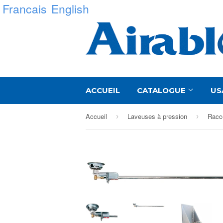
Francais
English
ACCUEIL
CATALOGUE
US
Accueil
Laveuses à pression
Racco
›
›