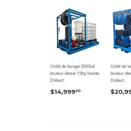
Unité de lavage 250Gal
Unité de l
bruleur diesel 13hp honda
bruleur di
D/élect.
D/élect.
$14,999
$20,9
00