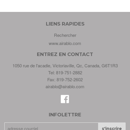
LIENS RAPIDES
Rechercher
www.airablo.com
ENTREZ EN CONTACT
1050 rue de l'acadie, Victoriaville, Qc, Canada, G6T1R3
Tel: 819-751-2882
Fax: 819-752-2602
airablo@airablo.com
Facebook
INFOLETTRE