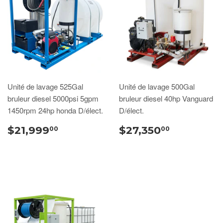
Unité de lavage 525Gal
Unité de lavage 500Gal
bruleur diesel 5000psi 5gpm
bruleur diesel 40hp Vanguard
1450rpm 24hp honda D/élect.
D/élect.
$21,999
$27,350
00
00