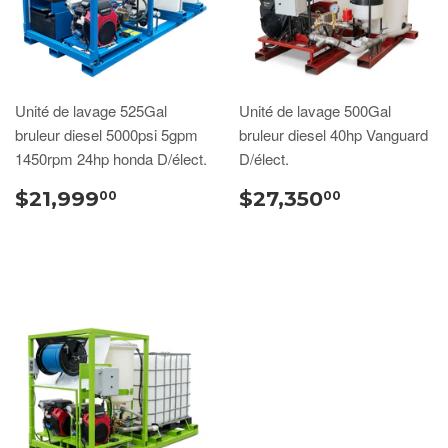
Unité de lavage 525Gal
Unité de lavage 500Gal
bruleur diesel 5000psi 5gpm
bruleur diesel 40hp Vanguard
1450rpm 24hp honda D/élect.
D/élect.
$21,999
$27,350
00
00