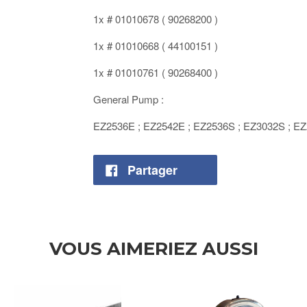
1x # 01010678 ( 90268200 )
1x # 01010668 ( 44100151 )
1x # 01010761 ( 90268400 )
General Pump :
EZ2536E ; EZ2542E ; EZ2536S ; EZ3032S ; EZ
Partager
VOUS AIMERIEZ AUSSI