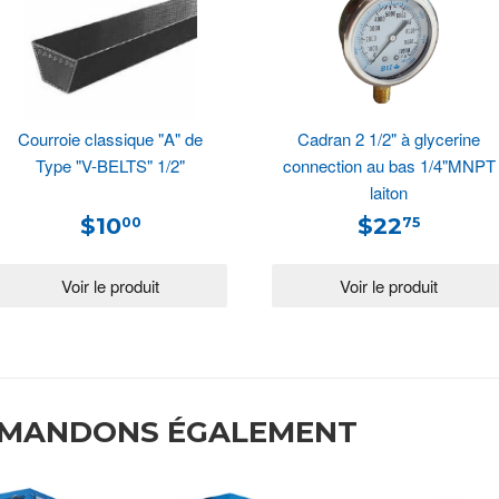
Courroie classique "A" de
Cadran 2 1/2" à glycerine
Type "V-BELTS" 1/2"
connection au bas 1/4"MNPT
laiton
$10
$22
00
75
MMANDONS ÉGALEMENT