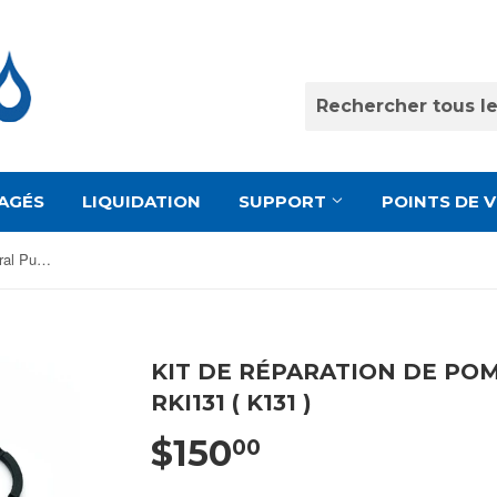
AGÉS
LIQUIDATION
SUPPORT
POINTS DE 
Kit de réparation de pompe General Pump # RKI131 ( K131 )
KIT DE RÉPARATION DE PO
RKI131 ( K131 )
$150
00