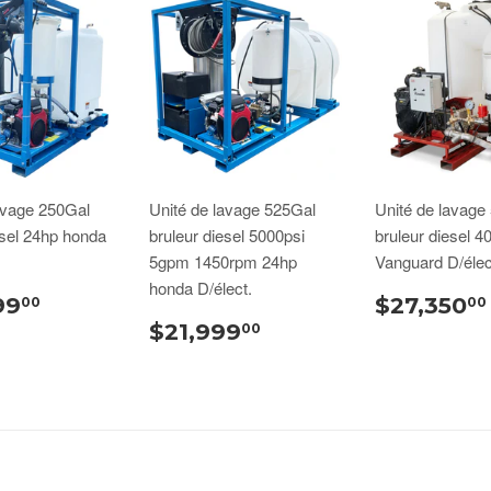
avage 250Gal
Unité de lavage 525Gal
Unité de lavage
esel 24hp honda
bruleur diesel 5000psi
bruleur diesel 4
5gpm 1450rpm 24hp
Vanguard D/élec
honda D/élect.
99
$27,350
00
00
$21,999
00