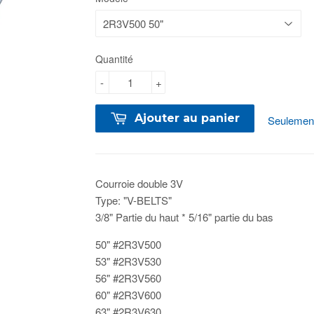
Quantité
-
+
Ajouter au panier
Seulement
Courroie double 3V
Type: "V-BELTS"
3/8" Partie du haut * 5/16" partie du bas
50" #2R3V500
53" #2R3V530
56" #2R3V560
60" #2R3V600
63" #2R3V630