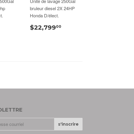
 500Gal
Unité de lavage 250Gal
0hp
bruleur diesel 2X 24HP
t.
Honda D/élect.
$22,799
00
OLETTRE