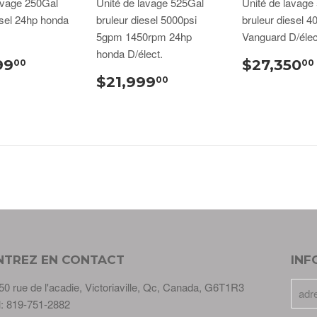
avage 250Gal
Unité de lavage 525Gal
Unité de lavage
esel 24hp honda
bruleur diesel 5000psi
bruleur diesel 4
5gpm 1450rpm 24hp
Vanguard D/élec
honda D/élect.
99
$27,350
00
00
$21,999
00
NTREZ EN CONTACT
INF
50 rue de l'acadie, Victoriaville, Qc, Canada, G6T1R3
l: 819-751-2882