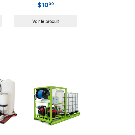
$10
00