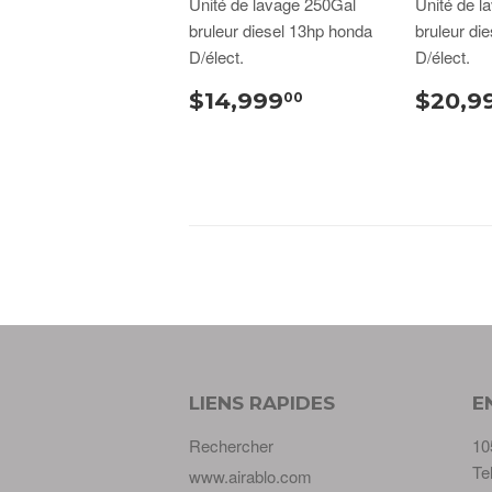
Unité de lavage 250Gal
Unité de l
bruleur diesel 13hp honda
bruleur di
D/élect.
D/élect.
$14,999
$20,9
00
LIENS RAPIDES
E
Rechercher
10
Te
www.airablo.com