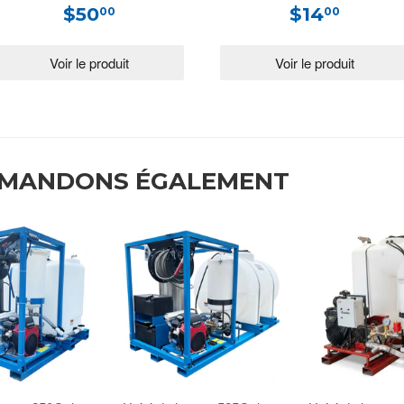
$50
$14
00
00
MMANDONS ÉGALEMENT