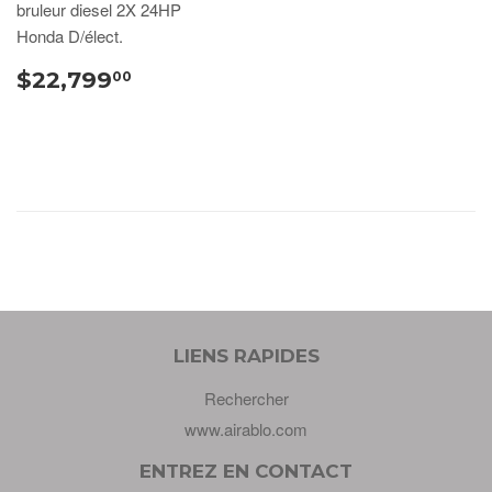
bruleur diesel 2X 24HP
Honda D/élect.
$22,799
00
LIENS RAPIDES
Rechercher
www.airablo.com
ENTREZ EN CONTACT