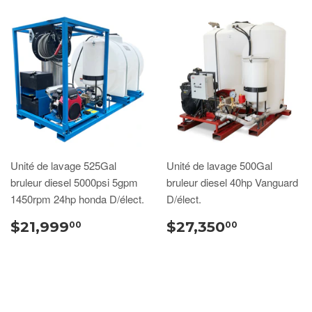
Unité de lavage 525Gal
Unité de lavage 500Gal
bruleur diesel 5000psi 5gpm
bruleur diesel 40hp Vanguard
1450rpm 24hp honda D/élect.
D/élect.
$21,999
$27,350
00
00