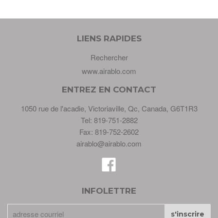
LIENS RAPIDES
Rechercher
www.airablo.com
ENTREZ EN CONTACT
1050 rue de l'acadie, Victoriaville, Qc, Canada, G6T1R3
Tel: 819-751-2882
Fax: 819-752-2602
airablo@airablo.com
Facebook
INFOLETTRE