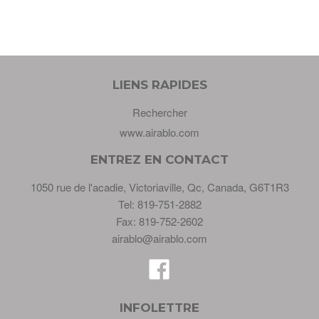
LIENS RAPIDES
Rechercher
www.airablo.com
ENTREZ EN CONTACT
1050 rue de l'acadie, Victoriaville, Qc, Canada, G6T1R3
Tel: 819-751-2882
Fax: 819-752-2602
airablo@airablo.com
Facebook
INFOLETTRE