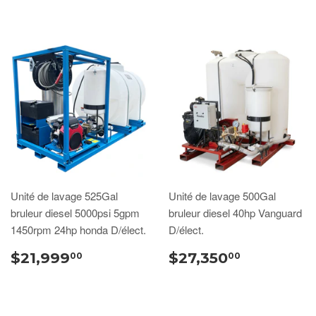
Unité de lavage 525Gal
Unité de lavage 500Gal
bruleur diesel 5000psi 5gpm
bruleur diesel 40hp Vanguard
1450rpm 24hp honda D/élect.
D/élect.
$21,999
$27,350
00
00