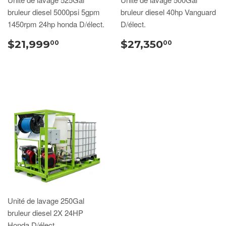
bruleur diesel 5000psi 5gpm
bruleur diesel 40hp Vanguard
1450rpm 24hp honda D/élect.
D/élect.
$21,999
$27,350
00
00
Unité de lavage 250Gal
bruleur diesel 2X 24HP
Honda D/élect.