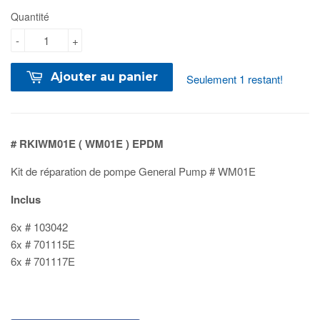
Quantité
-
+
Ajouter au panier
Seulement 1 restant!
# RKIWM01E ( WM01E ) EPDM
Kit de réparation de pompe General Pump # WM01E
Inclus
6x # 103042
6x # 701115E
6x # 701117E