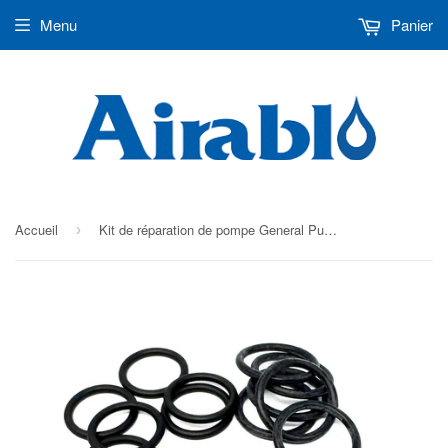
Menu
Panier
Accueil
Kit de réparation de pompe General Pump EPDM # wm01E ( RKIWM01E )
›