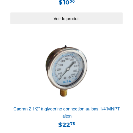
$10
00
Cadran 2 1/2" à glycerine connection au bas 1/4"MNPT
laiton
$22
75