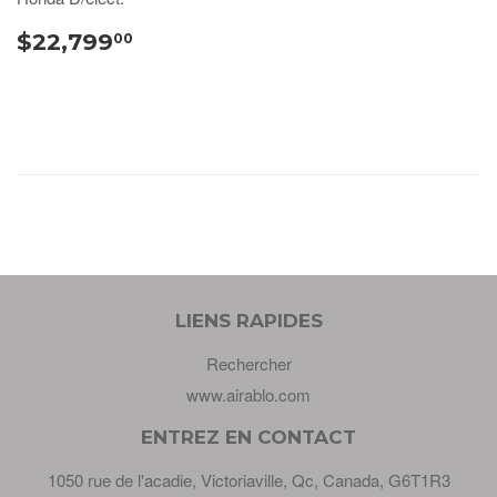
$22,799
00
LIENS RAPIDES
Rechercher
www.airablo.com
ENTREZ EN CONTACT
1050 rue de l'acadie, Victoriaville, Qc, Canada, G6T1R3