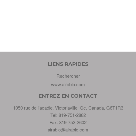
LIENS RAPIDES
Rechercher
www.airablo.com
ENTREZ EN CONTACT
1050 rue de l'acadie, Victoriaville, Qc, Canada, G6T1R3
Tel: 819-751-2882
Fax: 819-752-2602
airablo@airablo.com