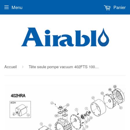
Menu
Panier
Accueil
Tête seule pompe vacuum 402FTS 100CFM 1140RPM "FLOOD" CCW 4020-008 (Pièces)
›