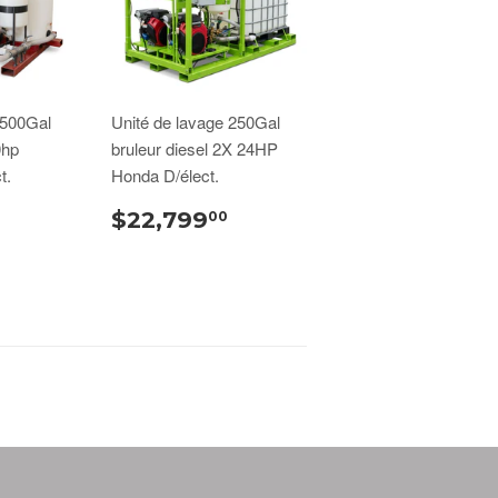
 500Gal
Unité de lavage 250Gal
0hp
bruleur diesel 2X 24HP
t.
Honda D/élect.
$22,799
00