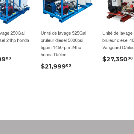
avage 250Gal
Unité de lavage 525Gal
Unité de lavage
esel 24hp honda
bruleur diesel 5000psi
bruleur diesel 4
5gpm 1450rpm 24hp
Vanguard D/élec
honda D/élect.
99
$27,350
00
00
$21,999
00