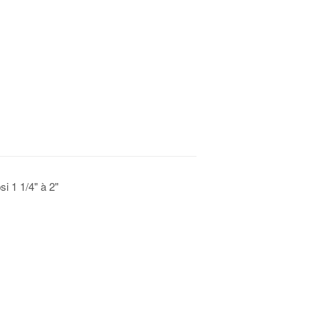
i 1 1/4" à 2"