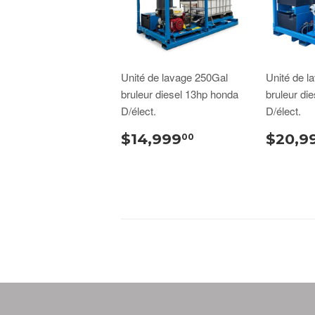
Unité de lavage 250Gal
Unité de l
bruleur diesel 13hp honda
bruleur di
D/élect.
D/élect.
$14,999
$20,9
00