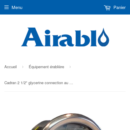
Menu
Panier
Accueil
Équipement érablière
›
›
Cadran 2 1/2" glycerine connection au bas 1/4"MNPT acier inoxydable